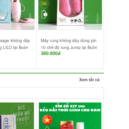
sage không dây
Máy rung không dây dùng pin
Máy rung 
g LILO tại Buôn
10 chế độ rung Jump tại Buôn
MAN NOU t
360.000đ
320.000đ
T) - Đắk Lắk
Ma Thuột (BMT) - Đắk Lắk
Đắk Lắk
Xem tất cả