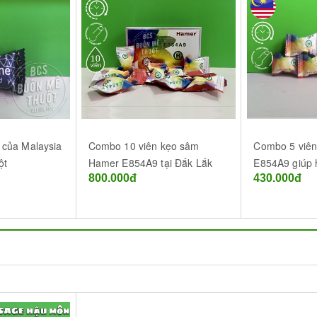
 của Malaysia
Combo 10 viên kẹo sâm
Combo 5 viê
ột
Hamer E854A9 tại Đắk Lắk
E854A9 giúp 
800.000đ
430.000đ
dương tại Bu