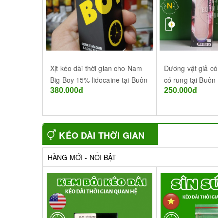
Xịt kéo dài thời gian cho Nam
Dương vật giả có
Big Boy 15% lidocaine tại Buôn
có rung tại Buôn
380.000đ
250.000đ
Ma Thuột - Đắk Lắk
Đắk Lắk
KÉO DÀI THỜI GIAN
HÀNG MỚI - NỔI BẬT