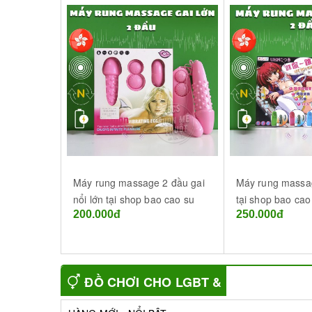
Máy rung massage 2 đầu gai
Máy rung massag
nổi lớn tại shop bao cao su
tại shop bao ca
200.000đ
250.000đ
BMT Đắk Lắk
Thuột - Đắk Lắk
ĐỒ CHƠI CHO LGBT &