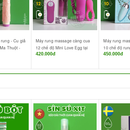
 rung - Cu giả
Máy rung massage càng cua
Máy rung mas
 Ma Thuột -
12 chế độ Mini Love Egg tại
10 chế độ run
420.000đ
450.000đ
Bao cao su Buôn Ma Thuột -
Mê Thuột (BM
Đắk Lắk