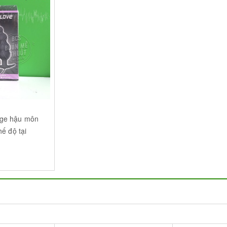
ge hậu môn
hế độ tại
(BMT) - Đắk