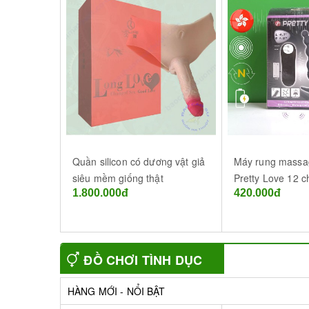
Quần silicon có dương vật giả
Máy rung massa
siêu mềm giống thật
Pretty Love 12 c
1.800.000đ
420.000đ
Buôn Ma Thuột 
Lắk
ĐỒ CHƠI TÌNH DỤC
CHO NỮ
HÀNG MỚI - NỔI BẬT