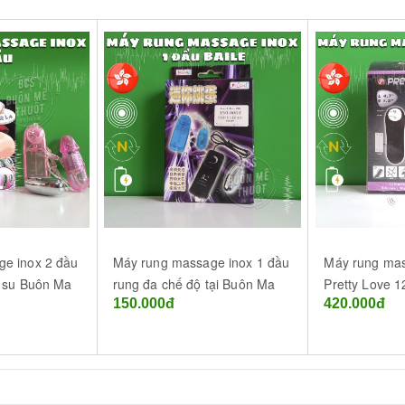
e inox 2 đầu
Máy rung massage inox 1 đầu
Máy rung ma
o su Buôn Ma
rung đa chế độ tại Buôn Ma
Pretty Love 1
150.000đ
420.000đ
Thuột (BMT) - Đắk Lắk
Buôn Ma Thuộ
Lắk