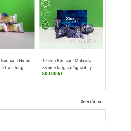
n Kẹo sâm Hamer
10 viên Kẹo sâm Malaysia
5 viên Kẹ
hỗ trợ cương
Xtreme tăng cường sinh lý
Xtreme Ca
800.000đ
430.000đ
ôn Ma Thuột
nam tại Buôn Ma Thuột
Xem tất cả