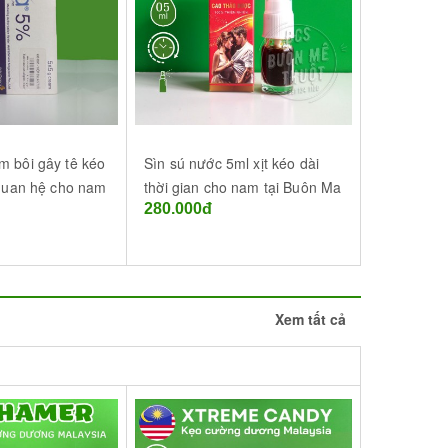
m bôi gây tê kéo
Sìn sú nước 5ml xịt kéo dài
Xịt kéo dà
 quan hệ cho nam
thời gian cho nam tại Buôn Ma
Strong Me
280.000đ
390.000đ
 Điển
Thuột Đắk Lắk
lidocaine 
Thuột
Xem tất cả