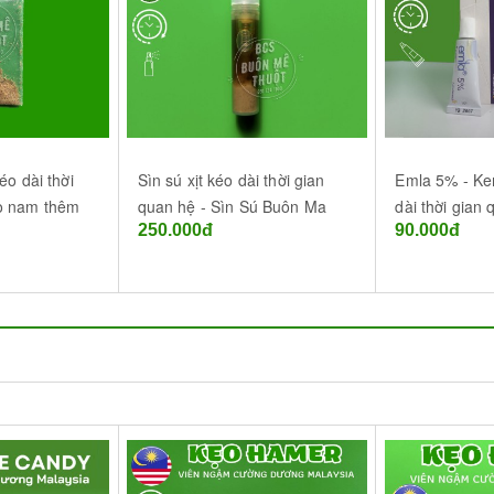
éo dài thời
Sìn sú xịt kéo dài thời gian
Emla 5% - Ke
o nam thêm
quan hệ - Sìn Sú Buôn Ma
dài thời gian
250.000đ
90.000đ
Thuột Daklak
giới của Thụy