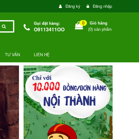
Đăng ký
Đăng nhập
Gọi đặt hàng:
0
Giỏ hàng
O9113411OO
(
0
) sản phẩm
TƯ VẤN
LIÊN HỆ