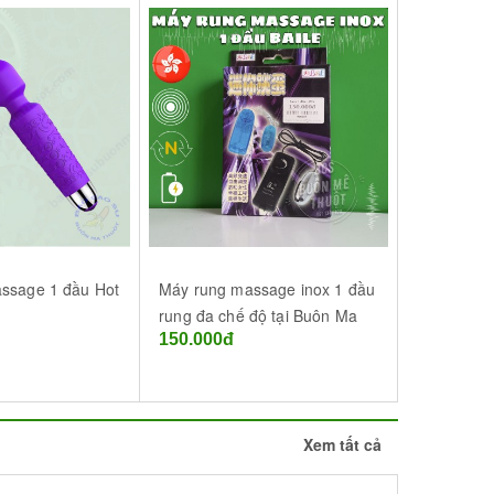
ssage 1 đầu Hot
Máy rung massage inox 1 đầu
Máy rung 
rung đa chế độ tại Buôn Ma
Pretty Lov
150.000đ
420.000đ
Thuột (BMT) - Đắk Lắk
Buôn Ma T
Lắk
Xem tất cả