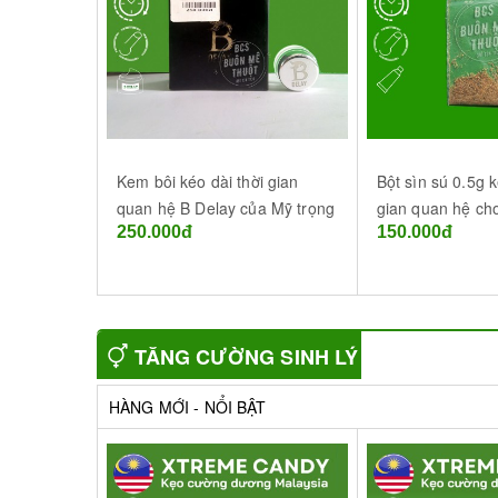
Kem bôi kéo dài thời gian
Bột sìn sú 0.5g k
quan hệ B Delay của Mỹ trọng
gian quan hệ ch
250.000đ
150.000đ
lượng 5g
20 đến 30 phút
TĂNG CƯỜNG SINH LÝ
HÀNG MỚI - NỔI BẬT