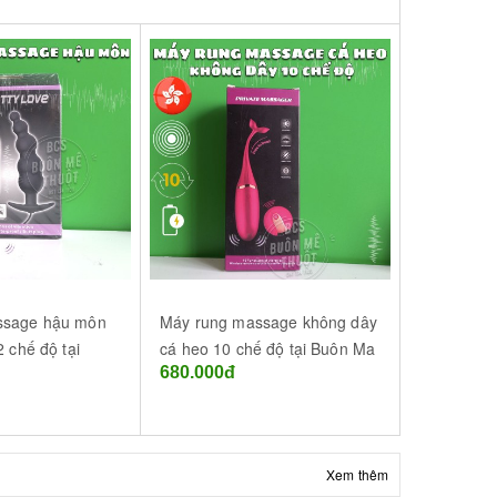
ssage hậu môn
Máy rung massage không dây
Máy rung 
2 chế độ tại
cá heo 10 chế độ tại Buôn Ma
MAN NOU t
680.000đ
320.000đ
t (BMT) - Đắk
Thuột (BMT) - Đắk Lắk
- Đắk Lắk
Xem thêm