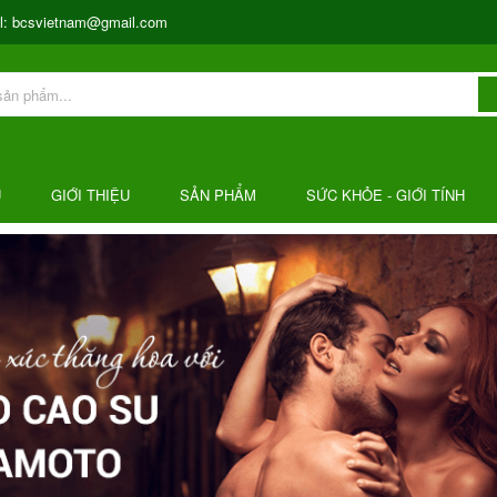
l:
bcsvietnam@gmail.com
Ủ
GIỚI THIỆU
SẢN PHẨM
SỨC KHỎE - GIỚI TÍNH