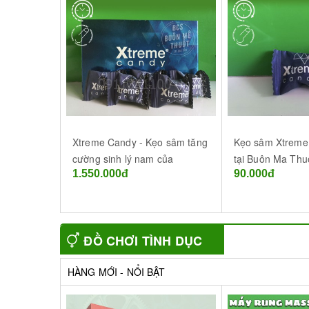
Xtreme Candy - Kẹo sâm tăng
Kẹo sâm Xtreme
cường sinh lý nam của
tại Buôn Ma Thu
1.550.000đ
90.000đ
Malaysia hộp 30 viên
ĐỒ CHƠI TÌNH DỤC
NAM
HÀNG MỚI - NỔI BẬT