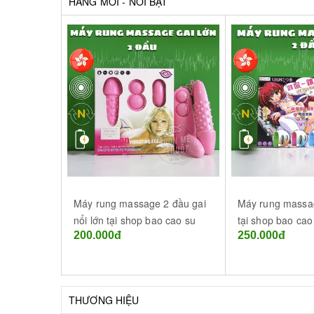
LESSBIAN
HÀNG MỚI - NỔI BẬT
Máy rung massage 2 đầu gai
Máy rung massag
nổi lớn tại shop bao cao su
tại shop bao ca
200.000đ
250.000đ
BMT Đắk Lắk
Thuột - Đắk Lắk
THƯƠNG HIỆU