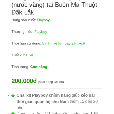
(nước vàng) tại Buôn Ma Thuột
Đắk Lắk
Hãng sản xuất:
Playboy
Thương hiệu:
Playboy
Thời hạn sử dụng:
5 năm kể từ ngày sản xuất
Xuất xứ:
USA
Tình trạng:
Còn hàng
200.000đ
(Mua hàng Online)
Chai xịt Playboy
chính hãng
giúp
kéo dài
thêm 15 đến 20
thời gian quan hệ cho Nam
phút
Dung tích : 5ml / Thành phần : Lidocaine 10%