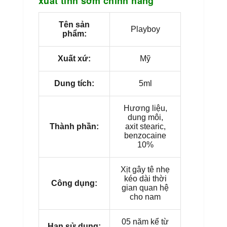
xuất tinh sớm chính hãng
Tên sản
Playboy
phẩm:
Xuất xứ:
Mỹ
Dung tích:
5ml
Hương liệu,
dung môi,
Thành phần:
axit stearic,
benzocaine
10%
Xịt gây tê nhẹ
kéo dài thời
Công dụng:
gian quan hệ
cho nam
05 năm kể từ
Hạn sử dụng: