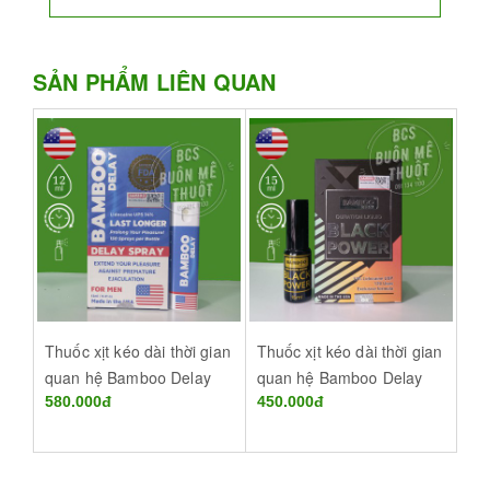
SẢN PHẨM LIÊN QUAN
Thuốc xịt kéo dài thời gian
Thuốc xịt kéo dài thời gian
Thu
quan hệ Bamboo Delay
quan hệ Bamboo Delay
qu
của Mỹ 12ml cực mạnh
580.000đ
Black Power của Mỹ 15ml
450.000đ
củ
42
14% lidocaine tại Buôn Ma
tại Buôn Ma Thuột Đắk
tạ
Thuột Đắk Lắk
Lắk
Lắ