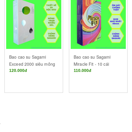
Bao cao su Sagami
Bao cao su Sagami
Exceed 2000 siêu mỏng
Miracle Fit - 10 cái
003 hộp 12 cái của nhật -
120.000đ
110.000đ
Bao cao su Buôn Ma
Thuột - Đắk Lắk