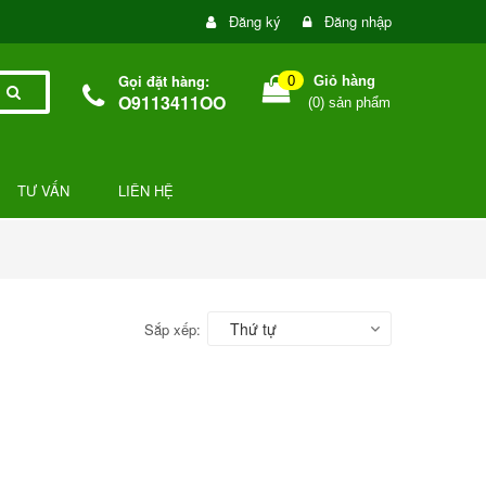
Đăng ký
Đăng nhập
Gọi đặt hàng:
0
Giỏ hàng
O9113411OO
(
0
) sản phẩm
TƯ VẤN
LIÊN HỆ
Thứ tự
Sắp xếp: