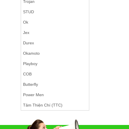
Trojan
STUD
Ok
Jex
Durex
Okamoto
Playboy
COB
Butterfly
Power Men
Tâm Thiện Chí (TTC)