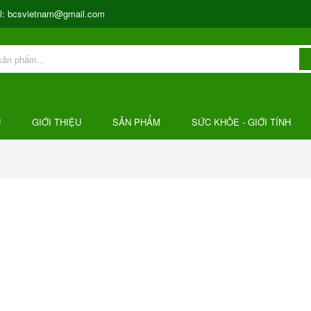
l:
bcsvietnam@gmail.com
Ủ
GIỚI THIỆU
SẢN PHẨM
SỨC KHỎE - GIỚI TÍNH