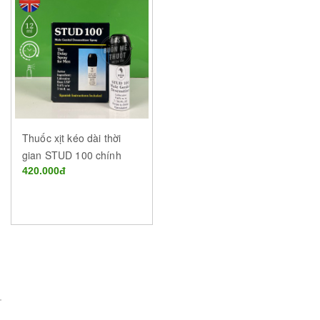
Thuốc xịt kéo dài thời
gian STUD 100 chính
hãng tại Buôn Ma Thuột
420.000đ
Đắk Lắk