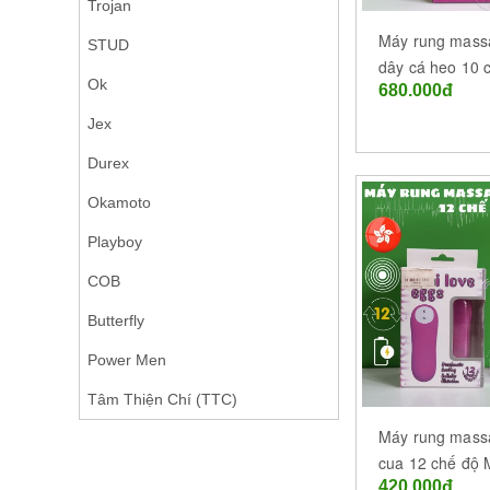
Trojan
Máy rung mass
STUD
dây cá heo 10 c
Ok
680.000đ
Buôn Ma Thuột
Đắk Lắk
Jex
Durex
Okamoto
Playboy
COB
Butterfly
Power Men
Tâm Thiện Chí (TTC)
Máy rung mass
cua 12 chế độ 
420.000đ
Egg tại Bao ca