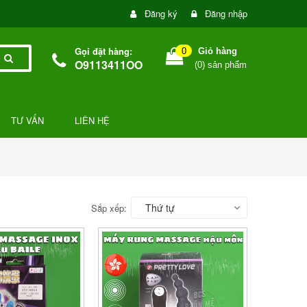
Đăng ký
Đăng nhập
Gọi đặt hàng:
0
Giỏ hàng
O9113411OO
(
0
) sản phẩm
TƯ VẤN
LIÊN HỆ
Thứ tự
Sắp xếp: