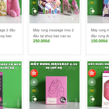
age 2 đầu
Máy rung massage inox 2
Máy rung m
shop bao
đầu tại shop bao cao su
đầu rung đa
250.000đ
150.000đ
k Lắk
Buôn Ma Thuột - Đắk Lắk
Buôn Ma Th
Đắk Lắk