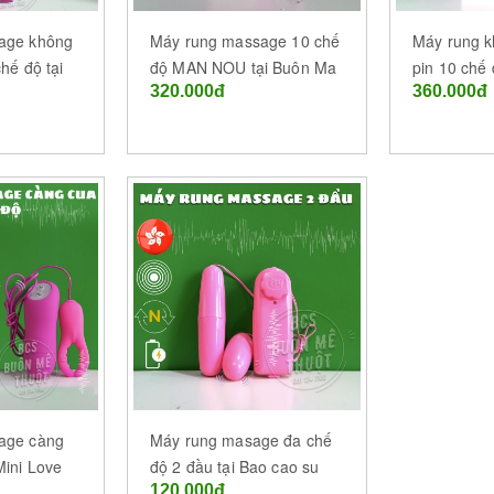
age không
Máy rung massage 10 chế
Máy rung k
hế độ tại
độ MAN NOU tại Buôn Ma
pin 10 chế
320.000đ
360.000đ
 (BMT) -
Thuột - Đắk Lắk
tại Buôn M
Đắk Lắk
age càng
Máy rung masage đa chế
Mini Love
độ 2 đầu tại Bao cao su
120.000đ
o su Buôn
Buôn Ma Thuột - Đắk Lắk