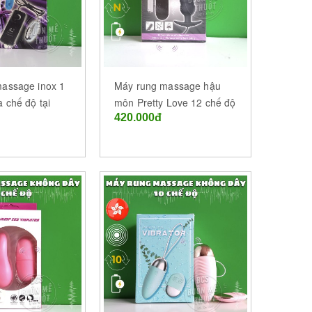
assage inox 1
Máy rung massage hậu
 chế độ tại
môn Pretty Love 12 chế độ
420.000đ
uột (BMT) -
tại Buôn Ma Thuột (BMT) -
Đắk Lắk