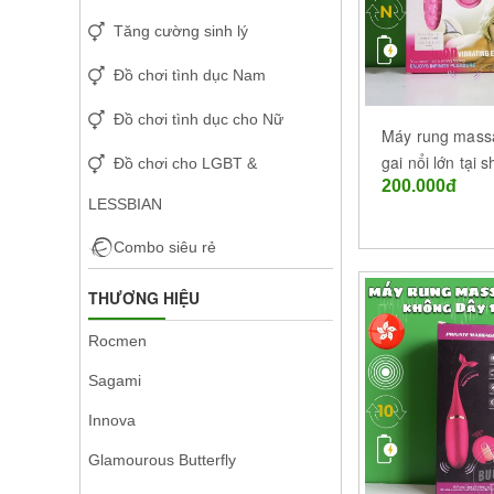
Tăng cường sinh lý
Đồ chơi tình dục Nam
Đồ chơi tình dục cho Nữ
Máy rung mass
gai nổi lớn tại 
Đồ chơi cho LGBT &
200.000đ
cao su BMT Đắ
LESSBIAN
Combo siêu rẻ
THƯƠNG HIỆU
Rocmen
Sagami
Innova
Glamourous Butterfly