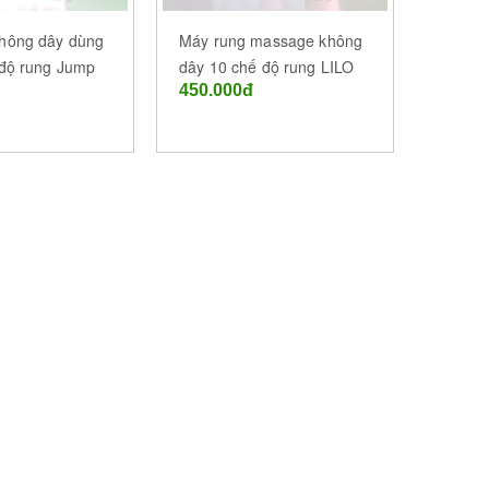
hông dây dùng
Máy rung massage không
 độ rung Jump
dây 10 chế độ rung LILO
450.000đ
a Thuột (BMT) -
tại Buôn Mê Thuột (BMT) -
Đắk Lắk