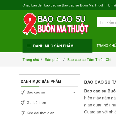
Chào bạn đến bao cao su Bao cao su Buôn Ma Thuột
Emai
TRANG CH
DANH MỤC SẢN PHẨM
Trang chủ
Sản phẩm
Bao cao su Tâm Thiện Chí
/
/
DANH MỤC SẢN PHẨM
BAO CAO SU T
Bao cao su Buô
Bao cao su
hiện mấy năm gần
Gel bôi trơn
gian quan hệ như
Guardian với nh
Kéo dài thời gian