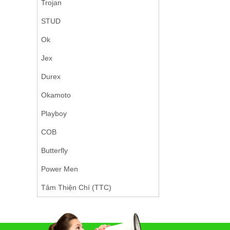
Trojan
STUD
Ok
Jex
Durex
Okamoto
Playboy
COB
Butterfly
Power Men
Tâm Thiện Chí (TTC)