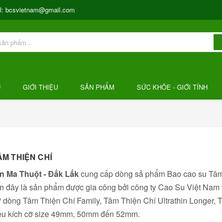
l:
bcsvietnam@gmail.com
Ủ
GIỚI THIỆU
SẢN PHẨM
SỨC KHỎE - GIỚI TÍNH
ÂM THIỆN CHÍ
n Ma Thuột - Đắk Lắk
cung cấp dòng sả phẩm Bao cao su Tâm 
 đây là sản phẩm được gia công bởi công ty Cao Su Việt Nam v
 dòng Tâm Thiện Chí Family, Tâm Thiện Chí Ultrathin Longer, 
iều kích cỡ size 49mm, 50mm đến 52mm.