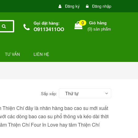
Đăng ký
Đăng nhập
Gọi đặt hàng:
0
Giỏ hàng
O9113411OO
(
0
) sản phẩm
TƯ VẤN
LIÊN HỆ
Thứ tự
Sắp xếp:
Thiện Chí đây là nhãn hàng bao cao su mới xuất
ới các dòng bao cao su phổ thông và kéo dài thời
Tâm Thiện Chí Four In Love hay tâm Thiện Chí